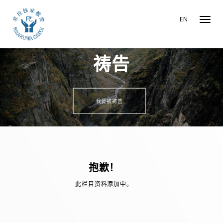
EN
Toggl
navig
pin up
mosbet
1win
1win
祷告
我要被祷告
抱歉！
此栏目资料添加中。