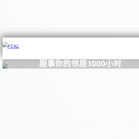
pin up
mosbet
1win
1win
Jesus 70
服事你的邻居1000小时
加入我们